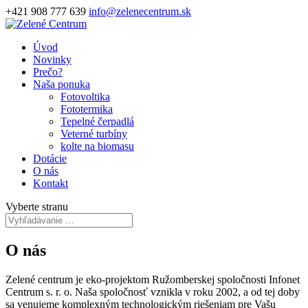
+421 908 777 639
info@zelenecentrum.sk
Úvod
Novinky
Prečo?
Naša ponuka
Fotovoltika
Fototermika
Tepelné čerpadlá
Veterné turbíny
kolte na biomasu
Dotácie
O nás
Kontakt
Vyberte stranu
O nás
Zelené centrum je eko-projektom Ružomberskej spoločnosti Infonet
Centrum s. r. o. Naša spoločnosť vznikla v roku 2002, a od tej doby
sa venujeme komplexným technologickým riešeniam pre Vašu