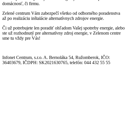
domácnosť, či firmu.
Zelené centrum Vám zabezpečí všetko od odborného poradenstva
až po realizáciu inštalácie alternatívnych zdrojov energie.
Či už potrebujete len poradiť ohľadom Vašej spotreby energie, alebo
ste už rozhodnutý pre alternatívny zdroj energie, v Zelenom centre
sme tu vždy pre Vás!
Infonet Centrum, s.r.o. A. Bernoláka 54, Ružomberok, IČO:
36403679, IČDPH: SK2021630765, telefón: 044 432 55 55